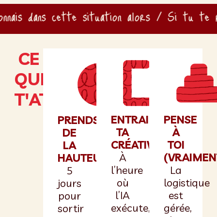
nais dans cette situation alors / Si tu te re
CE
QUI
T'ATTEND
ENTRAINE
PENSE
PRENDS
TA
À
DE
CRÉATIVITÉ
TOI
LA
À
(VRAIMEN
HAUTEUR​
l’heure
La
5
où
logistique
jours
l’IA
est
pour
exécute,
gérée,
sortir