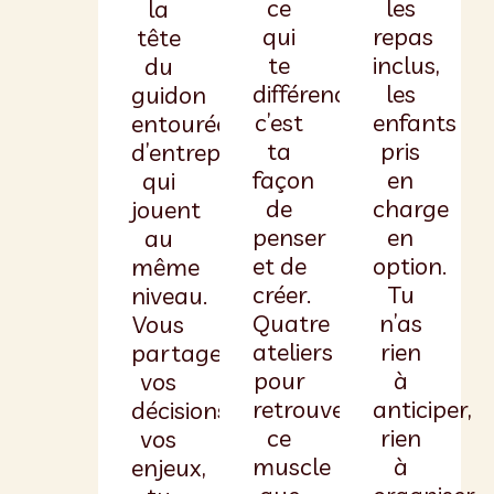
ce
les
la
qui
repas
tête
te
inclus,
du
différencie
les
guidon
c’est
enfants
entourée
ta
pris
d’entrepreneuses
façon
en
qui
de
charge
jouent
penser
en
au
et de
option.
même
créer.
Tu
niveau.
Quatre
n’as
Vous
ateliers
rien
partagez
pour
à
vos
retrouver
anticiper,
décisions,
ce
rien
vos
muscle
à
enjeux,