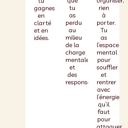
que
organiser,
tu
tu
rien
gagnes
as
à
en
perdu
porter.
clarté
au
Tu
et en
milieu
as
idées.
de la
l’espace
charge
mental
mentale
pour
et
souffler
des
et
responsabilités.
rentrer
avec
l’énergie
qu’il
faut
pour
attaquer