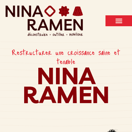
QUI SUIS-JE ?
TRAVAILLER AV
BOÎTE À OUTILS
Restructurer une croissance saine et
tenable
NINA
RAMEN